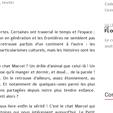
, texte)
Code
Lice
ertes. Certaines ont traversé le temps et l’espace :
on en génération et les frontières ne semblent pas
Le c
retrouve parfois d’un continent à l’autre : les
sout
rticularismes culturels, mais les histoires sont les
 chat Marcel ? Un drôle d’animal que celui-là ! Un
nse qu’à manger et dormir, et doué… de la parole !
es. On le retrouve d’ailleurs, assez étonnement, au
. Et notamment de quelques-unes parmi les plus
ns partagées depuis notre plus tendre enfance.
Con
ti alors ?
ous livre enfin la vérité ! C’est le chat Marcel qui
toires qui nous intéressent aujourd’hui. Le Petit