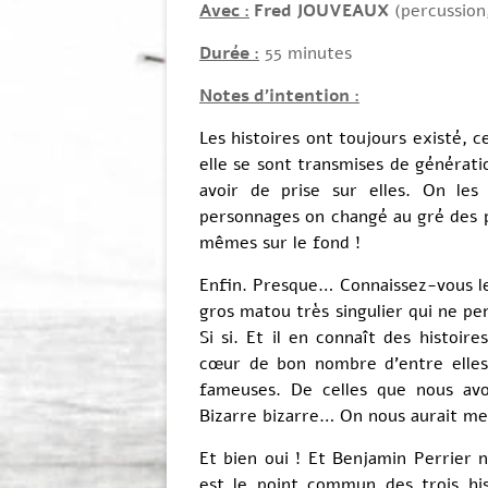
Avec :
Fred JOUVEAUX
(percussion
Durée :
55 minutes
Notes d’intention :
Les histoires ont toujours existé, c
elle se sont transmises de générati
avoir de prise sur elles. On les 
personnages on changé au gré des pa
mêmes sur le fond !
Enfin. Presque… Connaissez-vous le
gros matou très singulier qui ne pe
Si si. Et il en connaît des histoir
cœur de bon nombre d’entre elles
fameuses. De celles que nous avo
Bizarre bizarre… On nous aurait men
Et bien oui ! Et Benjamin Perrier n
est le point commun des trois his