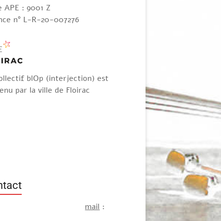
 APE : 9001 Z
nce n° L-R-20-007276
ollectif blOp (interjection) est
enu par la ville de Floirac
tact
mail
: