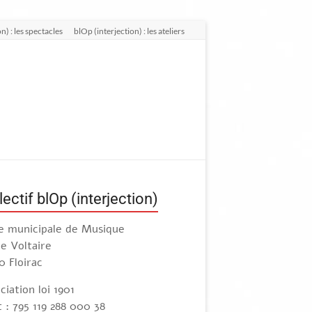
n) : les spectacles
blOp (interjection) : les ateliers
lectif blOp (interjection)
e municipale de Musique
ue Voltaire
0 Floirac
ciation loi 1901
t : 795 119 288 000 38