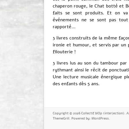
chaperon rouge, le Chat botté et Bou
faits se sont produits. Et on va
événements ne se sont pas tout
rapporté…
3 livres construits de la même faço
ironie et humour, et servis par u
filouterie !
3 livres lus au son du tambour par 
rythmant ainsi le récit de ponctuat
Une lecture musicale énergique ple
des enfants dès 5 ans.
Copyright © 2026
Collectif blOp (interjection)
. 
ThemeGrill. Powered by:
WordPress
.