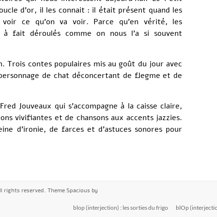
cle d’or, il les connait : il était présent quand les
 voir ce qu’on va voir. Parce qu’en vérité, les
 à fait déroulés comme on nous l’a si souvent
n. Trois contes populaires mis au goût du jour avec
n personnage de chat déconcertant de flegme et de
Fred Jouveaux qui s’accompagne à la caisse claire,
ions vivifiantes et de chansons aux accents jazzies.
ine d’ironie, de farces et d’astuces sonores pour
All rights reserved. Theme
Spacious
by
blop (interjection) : les sorties du frigo
blOp (interjectio