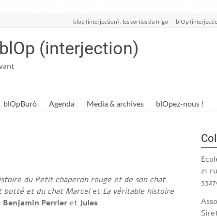
blop (interjection) : les sorties du frigo
blOp (interjectio
 blOp (interjection)
ivant
blOpBurô
Agenda
Media & archives
blOpez-nous !
Col
Ecol
21 r
histoire du Petit chaperon rouge et de son chat
3327
at botté et du chat Marcel
et
La véritable histoire
Asso
e
Benjamin Perrier
et
Jules
Sire