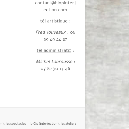
contact@blopinterj
ection.com
tél artistique
:
Fred Jouveaux
: 06
69 49 44 27
tél administratif
:
Michel Labrousse
:
07 82 30 17 46
n) : les spectacles
blOp (interjection) : les ateliers