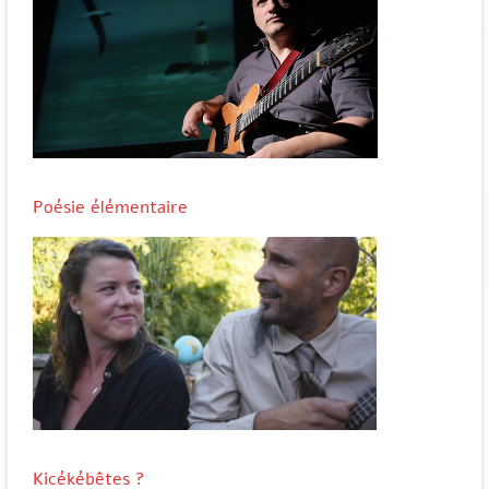
Poésie élémentaire
Kicékébêtes ?