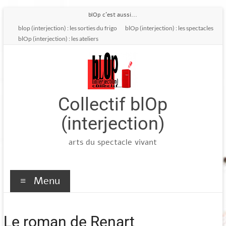
Aller
blOp c'est aussi...
au
blop (interjection) : les sorties du frigo
blOp (interjection) : les spectacles
contenu
blOp (interjection) : les ateliers
Collectif blOp
(interjection)
arts du spectacle vivant
Menu
Le roman de Renart