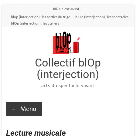
Aller
blOp c'est aussi...
au
blop (interjection) : les sorties du frigo
blOp (interjection) : les spectacles
contenu
blOp (interjection) : les ateliers
Collectif blOp
(interjection)
arts du spectacle vivant
Menu
Lecture musicale