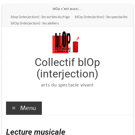
Aller
blOp c'est aussi...
au
blop (interjection) : les sorties du frigo
blOp (interjection) : les spectacles
contenu
blOp (interjection) : les ateliers
Collectif blOp
(interjection)
arts du spectacle vivant
Menu
Lecture musicale