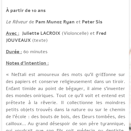
À partir de 10 ans
Le Rêveur
de
Pam Munoz Ryan
et
Peter Sis
Avec :
Juliette LACROIX
(Violoncelle) et
Fred
JOUVEAUX
(texte)
Durée :
60 minutes
Notes d’intention :
« Neftali est amoureux des mots qu’il griffonne sur
des papiers et conserve religieusement dans un tiroir.
Enfant timide au point de bégayer, il aime s’inventer
des mondes oniriques. Tout ce qu’il voit et entend est
prétexte à la rêverie. Il collectionne les moindres
petits objets trouvés dans la nature ou sur le chemin
de l’école : des bouts de bois, des fleurs tombées, des
cailloux… Au grand désespoir de son père tyrannique,
qui voudrait que son fils soit médecin ou dentiste.