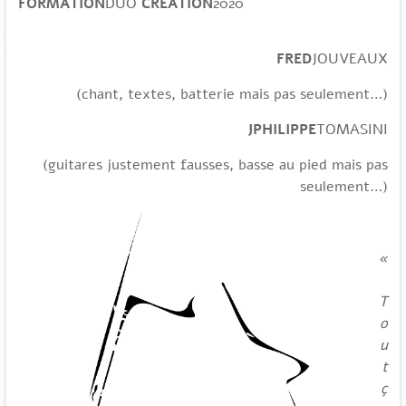
FORMATION
DUO
CREATION
2020
FRED
JOUVEAUX
(chant, textes, batterie mais pas seulement…)
JPHILIPPE
TOMASINI
(guitares justement fausses, basse au pied mais pas
seulement…)
«
T
o
u
t
ç