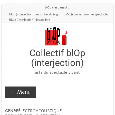
Aller
blOp c'est aussi...
au
blop (interjection) : les sorties du frigo
blOp (interjection) : les spectacles
contenu
blOp (interjection) : les ateliers
Collectif blOp
(interjection)
arts du spectacle vivant
Menu
GENRE
ÉLECTROACOUSTIQUE