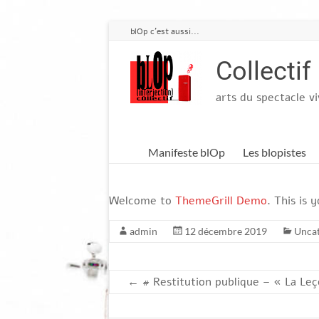
Aller
blOp c'est aussi...
au
contenu
Collectif
arts du spectacle v
Manifeste blOp
Les blopistes
Welcome to
ThemeGrill Demo
. This is 
admin
12 décembre 2019
Uncat
←
# Restitution publique – « La Leç