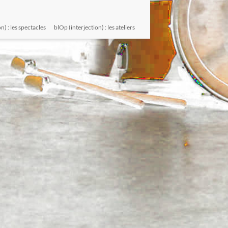
n) : les spectacles
blOp (interjection) : les ateliers