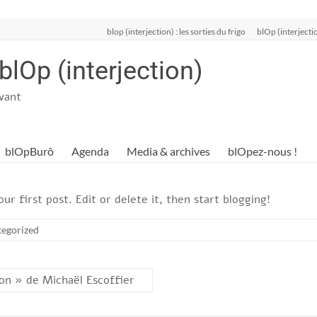
blop (interjection) : les sorties du frigo
blOp (interjectio
 blOp (interjection)
ivant
blOpBurô
Agenda
Media & archives
blOpez-nous !
your first post. Edit or delete it, then start blogging!
egorized
on » de Michaël Escoffier