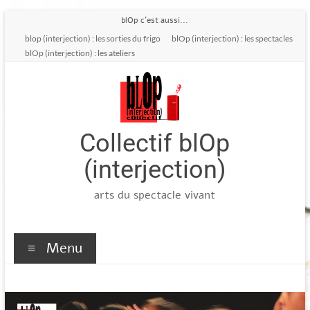
Aller
blOp c'est aussi...
au
blop (interjection) : les sorties du frigo
blOp (interjection) : les spectacles
contenu
blOp (interjection) : les ateliers
Collectif blOp
(interjection)
arts du spectacle vivant
Menu