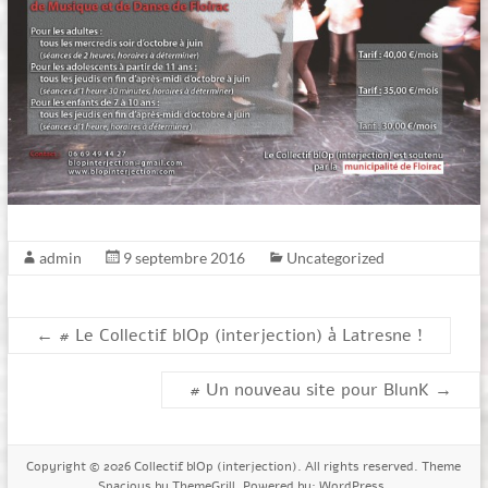
admin
9 septembre 2016
Uncategorized
←
# Le Collectif blOp (interjection) à Latresne !
# Un nouveau site pour BlunK
→
Copyright © 2026
Collectif blOp (interjection)
. All rights reserved. Theme
Spacious
by ThemeGrill. Powered by:
WordPress
.